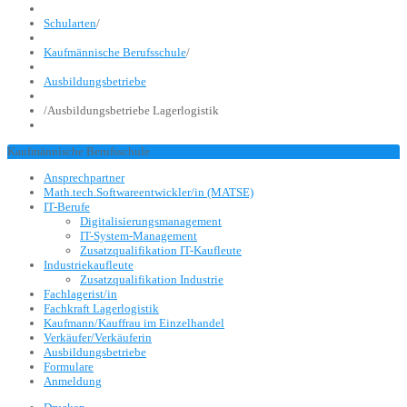
Schularten
/
Kaufmännische Berufsschule
/
Ausbildungsbetriebe
/
Ausbildungsbetriebe Lagerlogistik
Kaufmännische Berufsschule
Ansprechpartner
Math.tech.Softwareentwickler/in (MATSE)
IT-Berufe
Digitalisierungsmanagement
IT-System-Management
Zusatzqualifikation IT-Kaufleute
Industriekaufleute
Zusatzqualifikation Industrie
Fachlagerist/in
Fachkraft Lagerlogistik
Kaufmann/Kauffrau im Einzelhandel
Verkäufer/Verkäuferin
Ausbildungsbetriebe
Formulare
Anmeldung