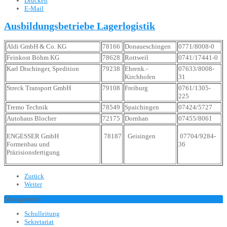
Drucken
E-Mail
Ausbildungsbetriebe Lagerlogistik
Aldi GmbH & Co. KG
78166
Donaueschingen
0771/8008-0
Feinkost Böhm KG
78628
Rottweil
0741/17441-0
Karl Dischinger, Spedition
79238
Ehrenk.-
07633/8008-
Kirchhofen
31
Streck Transport GmbH
79108
Freiburg
0761/1305-
225
Tremo Technik
78549
Spaichingen
07424/5727
Autohaus Blocher
72175
Dornhan
07455/8061
ENGESSER GmbH
78187
Geisingen
07704/9284-
Formenbau und
36
Präzisionsfertigung
Zurück
Weiter
Management
Schulleitung
Sekretariat