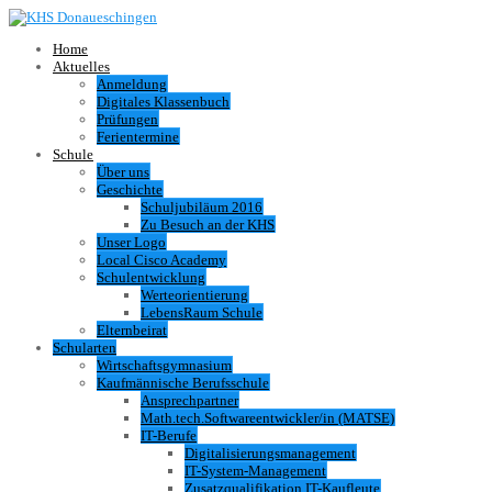
Home
Aktuelles
Anmeldung
Digitales Klassenbuch
Prüfungen
Ferientermine
Schule
Über uns
Geschichte
Schuljubiläum 2016
Zu Besuch an der KHS
Unser Logo
Local Cisco Academy
Schulentwicklung
Werteorientierung
LebensRaum Schule
Elternbeirat
Schularten
Wirtschaftsgymnasium
Kaufmännische Berufsschule
Ansprechpartner
Math.tech.Softwareentwickler/in (MATSE)
IT-Berufe
Digitalisierungsmanagement
IT-System-Management
Zusatzqualifikation IT-Kaufleute