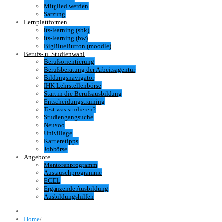
Mitglied werden
Satzung
Lernplattformen
its-learning (sbk)
its-learning (bw)
BigBlueButton (moodle)
Berufs- u. Studienwahl
Berufsorientierung
Berufsberatung der Arbeitsagentur
Bildungsnavigator
IHK-Lehrstellenbörse
Start in die Berufsausbildung
Entscheidungstraining
Test-was studieren?
Studiengangsuche
Neuvoo
Univillage
Karrieretipps
Jobbörse
Angebote
Mentorenprogramm
Austauschprogramme
ECDL
Ergänzende Ausbildung
Ausbildungshilfen
Home
/