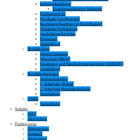
Industriekaufleute
Zusatzqualifikation Industrie
Fachlagerist/in
Fachkraft Lagerlogistik
Kaufmann/Kauffrau im Einzelhandel
Verkäufer/Verkäuferin
Ausbildungsbetriebe
Formulare
Anmeldung
Berufskolleg
Ansprechpartner
Wirtschaft (BKW)
Ernährung und Haushaltsmanagement (2BKEH1)
Anmeldung
Berufsfachschulen
Ansprechpartner
1. Schuljahr AVdual
2. Schuljahr Berufsfachschule
Anmeldung
VABK
Anmeldung
Schüler
SMV
Aktivitäten
Förderverein
Allgemeines
Vorstand
Aktivitäten