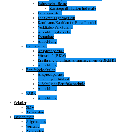
Industriekaufleute
Zusatzqualifikation Industrie
Fachlagerist/in
Fachkraft Lagerlogistik
Kaufmann/Kauffrau im Einzelhandel
Verkäufer/Verkäuferin
Ausbildungsbetriebe
Formulare
Anmeldung
Berufskolleg
Ansprechpartner
Wirtschaft (BKW)
Ernährung und Haushaltsmanagement (2BKEH1)
Anmeldung
Berufsfachschulen
Ansprechpartner
1. Schuljahr AVdual
2. Schuljahr Berufsfachschule
Anmeldung
VABK
Anmeldung
Schüler
SMV
Aktivitäten
Förderverein
Allgemeines
Vorstand
Aktivitäten