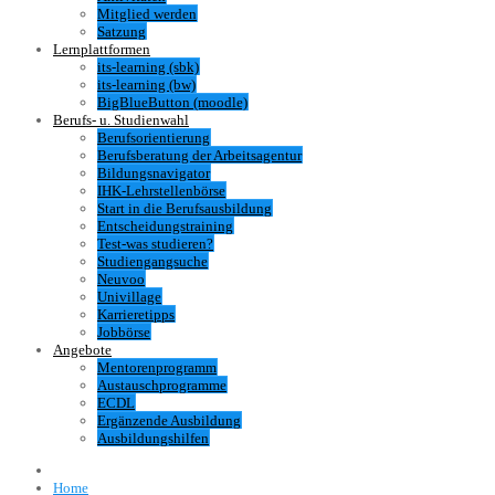
Mitglied werden
Satzung
Lernplattformen
its-learning (sbk)
its-learning (bw)
BigBlueButton (moodle)
Berufs- u. Studienwahl
Berufsorientierung
Berufsberatung der Arbeitsagentur
Bildungsnavigator
IHK-Lehrstellenbörse
Start in die Berufsausbildung
Entscheidungstraining
Test-was studieren?
Studiengangsuche
Neuvoo
Univillage
Karrieretipps
Jobbörse
Angebote
Mentorenprogramm
Austauschprogramme
ECDL
Ergänzende Ausbildung
Ausbildungshilfen
Home