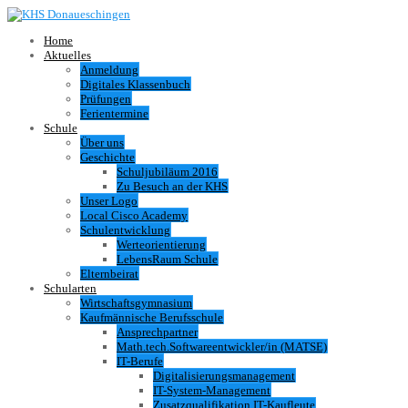
Home
Aktuelles
Anmeldung
Digitales Klassenbuch
Prüfungen
Ferientermine
Schule
Über uns
Geschichte
Schuljubiläum 2016
Zu Besuch an der KHS
Unser Logo
Local Cisco Academy
Schulentwicklung
Werteorientierung
LebensRaum Schule
Elternbeirat
Schularten
Wirtschaftsgymnasium
Kaufmännische Berufsschule
Ansprechpartner
Math.tech.Softwareentwickler/in (MATSE)
IT-Berufe
Digitalisierungsmanagement
IT-System-Management
Zusatzqualifikation IT-Kaufleute