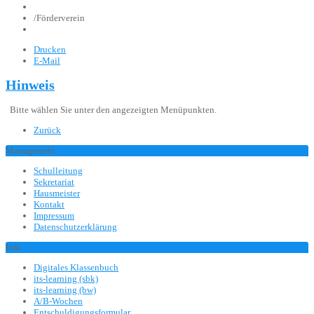
/
Förderverein
Drucken
E-Mail
Hinweis
Bitte wählen Sie unter den angezeigten Menüpunkten.
Zurück
Management
Schulleitung
Sekretariat
Hausmeister
Kontakt
Impressum
Datenschutzerklärung
Info
Digitales Klassenbuch
its-learning (sbk)
its-learning (bw)
A/B-Wochen
Entschuldigungsformular