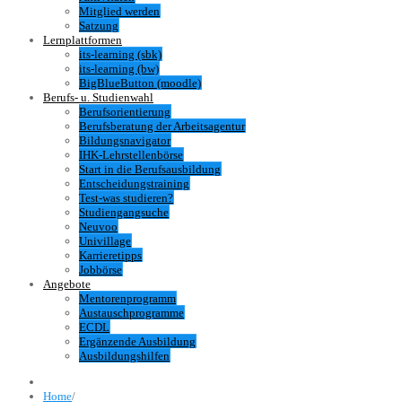
Mitglied werden
Satzung
Lernplattformen
its-learning (sbk)
its-learning (bw)
BigBlueButton (moodle)
Berufs- u. Studienwahl
Berufsorientierung
Berufsberatung der Arbeitsagentur
Bildungsnavigator
IHK-Lehrstellenbörse
Start in die Berufsausbildung
Entscheidungstraining
Test-was studieren?
Studiengangsuche
Neuvoo
Univillage
Karrieretipps
Jobbörse
Angebote
Mentorenprogramm
Austauschprogramme
ECDL
Ergänzende Ausbildung
Ausbildungshilfen
Home
/