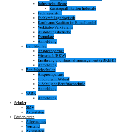
Industriekaufleute
Zusatzqualifikation Industrie
Fachlagerist/in
Fachkraft Lagerlogistik
Kaufmann/Kauffrau im Einzelhandel
Verkäufer/Verkäuferin
Ausbildungsbetriebe
Formulare
Anmeldung
Berufskolleg
Ansprechpartner
Wirtschaft (BKW)
Ernährung und Haushaltsmanagement (2BKEH1)
Anmeldung
Berufsfachschulen
Ansprechpartner
1. Schuljahr AVdual
2. Schuljahr Berufsfachschule
Anmeldung
VABK
Anmeldung
Schüler
SMV
Aktivitäten
Förderverein
Allgemeines
Vorstand
Aktivitäten