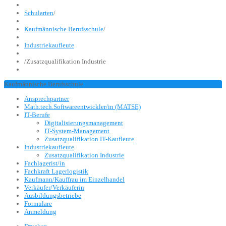
Schularten
/
Kaufmännische Berufsschule
/
Industriekaufleute
/
Zusatzqualifikation Industrie
Kaufmännische Berufsschule
Ansprechpartner
Math.tech.Softwareentwickler/in (MATSE)
IT-Berufe
Digitalisierungsmanagement
IT-System-Management
Zusatzqualifikation IT-Kaufleute
Industriekaufleute
Zusatzqualifikation Industrie
Fachlagerist/in
Fachkraft Lagerlogistik
Kaufmann/Kauffrau im Einzelhandel
Verkäufer/Verkäuferin
Ausbildungsbetriebe
Formulare
Anmeldung