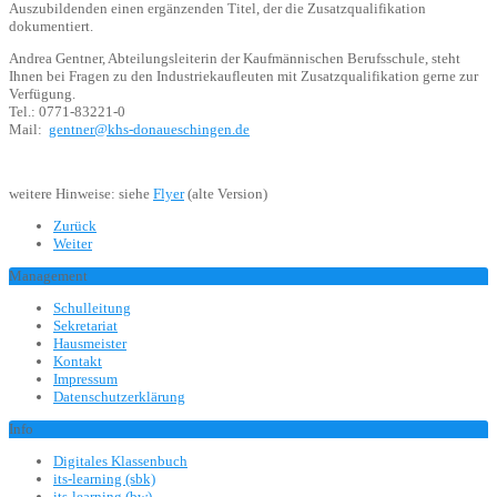
Auszubildenden einen ergänzenden Titel, der die Zusatzqualifikation
dokumentiert.
Andrea Gentner, Abteilungsleiterin der Kaufmännischen Berufsschule, steht
Ihnen bei Fragen zu den Industriekaufleuten mit Zusatzqualifikation gerne zur
Verfügung.
Tel.: 0771-83221-0
Mail:
gentner@khs-donaueschingen.de
weitere Hinweise: siehe
Flyer
(alte Version)
Zurück
Weiter
Management
Schulleitung
Sekretariat
Hausmeister
Kontakt
Impressum
Datenschutzerklärung
Info
Digitales Klassenbuch
its-learning (sbk)
its-learning (bw)