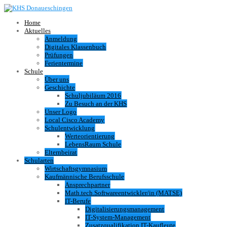
Home
Aktuelles
Anmeldung
Digitales Klassenbuch
Prüfungen
Ferientermine
Schule
Über uns
Geschichte
Schuljubiläum 2016
Zu Besuch an der KHS
Unser Logo
Local Cisco Academy
Schulentwicklung
Werteorientierung
LebensRaum Schule
Elternbeirat
Schularten
Wirtschaftsgymnasium
Kaufmännische Berufsschule
Ansprechpartner
Math.tech.Softwareentwickler/in (MATSE)
IT-Berufe
Digitalisierungsmanagement
IT-System-Management
Zusatzqualifikation IT-Kaufleute