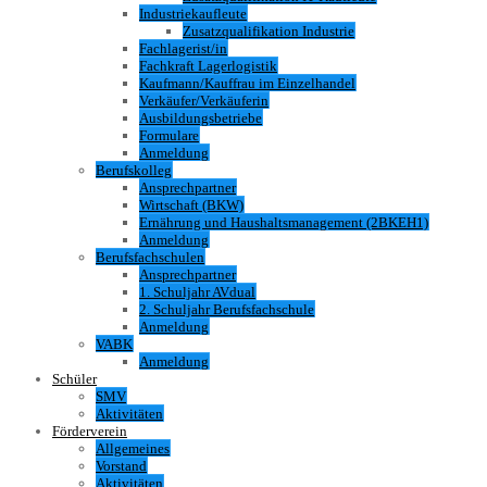
Industriekaufleute
Zusatzqualifikation Industrie
Fachlagerist/in
Fachkraft Lagerlogistik
Kaufmann/Kauffrau im Einzelhandel
Verkäufer/Verkäuferin
Ausbildungsbetriebe
Formulare
Anmeldung
Berufskolleg
Ansprechpartner
Wirtschaft (BKW)
Ernährung und Haushaltsmanagement (2BKEH1)
Anmeldung
Berufsfachschulen
Ansprechpartner
1. Schuljahr AVdual
2. Schuljahr Berufsfachschule
Anmeldung
VABK
Anmeldung
Schüler
SMV
Aktivitäten
Förderverein
Allgemeines
Vorstand
Aktivitäten