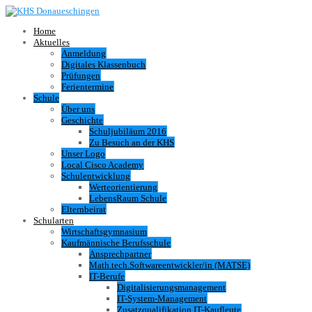
Home
Aktuelles
Anmeldung
Digitales Klassenbuch
Prüfungen
Ferientermine
Schule
Über uns
Geschichte
Schuljubiläum 2016
Zu Besuch an der KHS
Unser Logo
Local Cisco Academy
Schulentwicklung
Werteorientierung
LebensRaum Schule
Elternbeirat
Schularten
Wirtschaftsgymnasium
Kaufmännische Berufsschule
Ansprechpartner
Math.tech.Softwareentwickler/in (MATSE)
IT-Berufe
Digitalisierungsmanagement
IT-System-Management
Zusatzqualifikation IT-Kaufleute