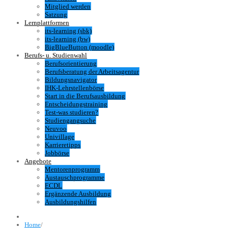
Mitglied werden
Satzung
Lernplattformen
its-learning (sbk)
its-learning (bw)
BigBlueButton (moodle)
Berufs- u. Studienwahl
Berufsorientierung
Berufsberatung der Arbeitsagentur
Bildungsnavigator
IHK-Lehrstellenbörse
Start in die Berufsausbildung
Entscheidungstraining
Test-was studieren?
Studiengangsuche
Neuvoo
Univillage
Karrieretipps
Jobbörse
Angebote
Mentorenprogramm
Austauschprogramme
ECDL
Ergänzende Ausbildung
Ausbildungshilfen
Home
/