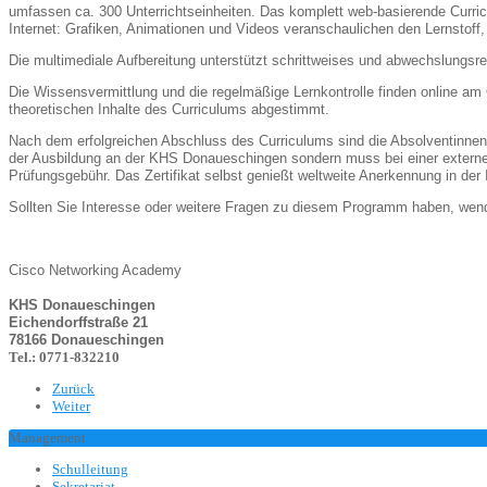
umfassen ca. 300 Unterrichtseinheiten. Das komplett web-basierende Curricu
Internet: Grafiken, Animationen und Videos veranschaulichen den Lernstoff,
Die multimediale Aufbereitung unterstützt schrittweises und abwechslungsrei
Die Wissensvermittlung und die regelmäßige Lernkontrolle finden online am 
theoretischen Inhalte des Curriculums abgestimmt.
Nach dem erfolgreichen Abschluss des Curriculums sind die Absolventinnen 
der Ausbildung an der KHS Donaueschingen sondern muss bei einer externen
Prüfungsgebühr. Das Zertifikat selbst genießt weltweite Anerkennung in der I
Sollten Sie Interesse oder weitere Fragen zu diesem Programm haben, wende
Cisco Networking Academy
KHS Donaueschingen
Eichendorffstraße 21
78166 Donaueschingen
Tel.: 0771-832210
Zurück
Weiter
Management
Schulleitung
Sekretariat