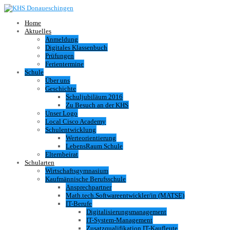
Home
Aktuelles
Anmeldung
Digitales Klassenbuch
Prüfungen
Ferientermine
Schule
Über uns
Geschichte
Schuljubiläum 2016
Zu Besuch an der KHS
Unser Logo
Local Cisco Academy
Schulentwicklung
Werteorientierung
LebensRaum Schule
Elternbeirat
Schularten
Wirtschaftsgymnasium
Kaufmännische Berufsschule
Ansprechpartner
Math.tech.Softwareentwickler/in (MATSE)
IT-Berufe
Digitalisierungsmanagement
IT-System-Management
Zusatzqualifikation IT-Kaufleute