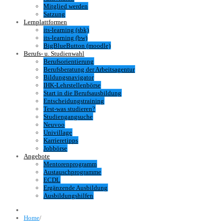
Mitglied werden
Satzung
Lernplattformen
its-learning (sbk)
its-learning (bw)
BigBlueButton (moodle)
Berufs- u. Studienwahl
Berufsorientierung
Berufsberatung der Arbeitsagentur
Bildungsnavigator
IHK-Lehrstellenbörse
Start in die Berufsausbildung
Entscheidungstraining
Test-was studieren?
Studiengangsuche
Neuvoo
Univillage
Karrieretipps
Jobbörse
Angebote
Mentorenprogramm
Austauschprogramme
ECDL
Ergänzende Ausbildung
Ausbildungshilfen
Home
/