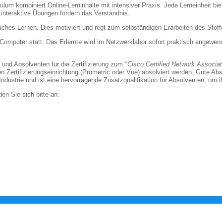
lum kombiniert Online-Lerninhalte mit intensiver Praxis. Jede Lerneinheit bi
 interaktive Übungen fördern das Verständnis.
ches Lernen. Dies motiviert und regt zum selbständigen Erarbeiten des Stoffes
Computer statt. Das Erlernte wird im Netzwerklabor sofort praktisch angewend
und Absolventen für die Zertifizierung zum
"Cisco Certified Network Associa
 Zertifizierungseinrichtung (Prometric oder Vue) absolviert werden. Gute A
ndustrie und ist eine hervorragende Zusatzqualifikation für Absolventen, um i
n Sie sich bitte an: