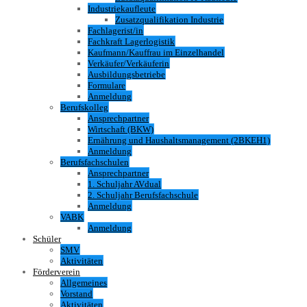
Industriekaufleute
Zusatzqualifikation Industrie
Fachlagerist/in
Fachkraft Lagerlogistik
Kaufmann/Kauffrau im Einzelhandel
Verkäufer/Verkäuferin
Ausbildungsbetriebe
Formulare
Anmeldung
Berufskolleg
Ansprechpartner
Wirtschaft (BKW)
Ernährung und Haushaltsmanagement (2BKEH1)
Anmeldung
Berufsfachschulen
Ansprechpartner
1. Schuljahr AVdual
2. Schuljahr Berufsfachschule
Anmeldung
VABK
Anmeldung
Schüler
SMV
Aktivitäten
Förderverein
Allgemeines
Vorstand
Aktivitäten