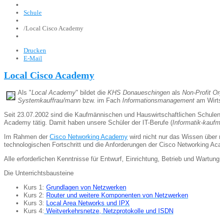
Schule
/
Local Cisco Academy
Drucken
E-Mail
Local Cisco Academy
Als "
Local Aca
demy
" bildet die
KHS Donaueschingen
als
Non-Profit Or
Systemkauffrau/mann
bzw. im Fach
Informationsmanagement
am Wirts
Seit 23.07.2002 sind die Kaufmännischen und Hauswirtschaftlichen Schul
Academy tätig. Damit haben unsere Schüler der IT-Berufe (
Informatik-kauf
Im Rahmen der
Cisco Networking Academy
wird nicht nur das Wissen über 
technologischen Fortschritt und die Anforderungen der Cisco Networking Aca
Alle erforderlichen Kenntnisse für Entwurf, Einrichtung, Betrieb und Wart
Die Unterrichtsbausteine
Kurs 1:
Grundlagen von Netzwerken
Kurs 2:
Router und weitere Komponenten von Netzwerken
Kurs 3:
Local Area Networks und IPX
Kurs 4:
Weitverkehrsnetze, Netzprotokolle und ISDN