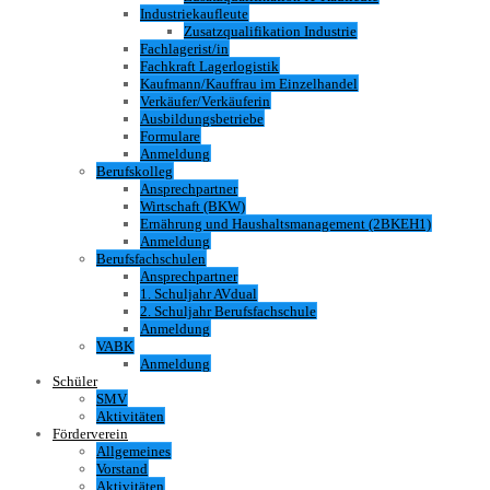
Industriekaufleute
Zusatzqualifikation Industrie
Fachlagerist/in
Fachkraft Lagerlogistik
Kaufmann/Kauffrau im Einzelhandel
Verkäufer/Verkäuferin
Ausbildungsbetriebe
Formulare
Anmeldung
Berufskolleg
Ansprechpartner
Wirtschaft (BKW)
Ernährung und Haushaltsmanagement (2BKEH1)
Anmeldung
Berufsfachschulen
Ansprechpartner
1. Schuljahr AVdual
2. Schuljahr Berufsfachschule
Anmeldung
VABK
Anmeldung
Schüler
SMV
Aktivitäten
Förderverein
Allgemeines
Vorstand
Aktivitäten