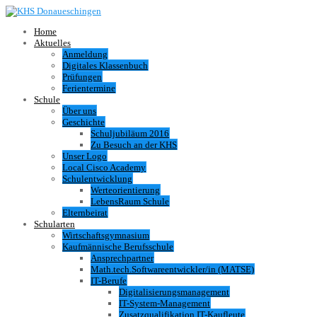
Home
Aktuelles
Anmeldung
Digitales Klassenbuch
Prüfungen
Ferientermine
Schule
Über uns
Geschichte
Schuljubiläum 2016
Zu Besuch an der KHS
Unser Logo
Local Cisco Academy
Schulentwicklung
Werteorientierung
LebensRaum Schule
Elternbeirat
Schularten
Wirtschaftsgymnasium
Kaufmännische Berufsschule
Ansprechpartner
Math.tech.Softwareentwickler/in (MATSE)
IT-Berufe
Digitalisierungsmanagement
IT-System-Management
Zusatzqualifikation IT-Kaufleute