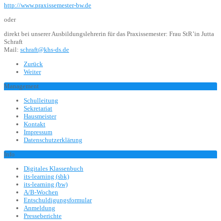
http://www.praxissemester-bw.de
oder
direkt bei unserer Ausbildungslehrerin für das Praxissemester: Frau StR’in Jutta
Schraft
Mail:
schraft@khs-ds.de
Zurück
Weiter
Management
Schulleitung
Sekretariat
Hausmeister
Kontakt
Impressum
Datenschutzerklärung
Info
Digitales Klassenbuch
its-learning (sbk)
its-learning (bw)
A/B-Wochen
Entschuldigungsformular
Anmeldung
Presseberichte