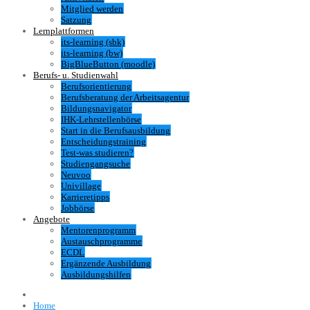
Mitglied werden
Satzung
Lernplattformen
its-learning (sbk)
its-learning (bw)
BigBlueButton (moodle)
Berufs- u. Studienwahl
Berufsorientierung
Berufsberatung der Arbeitsagentur
Bildungsnavigator
IHK-Lehrstellenbörse
Start in die Berufsausbildung
Entscheidungstraining
Test-was studieren?
Studiengangsuche
Neuvoo
Univillage
Karrieretipps
Jobbörse
Angebote
Mentorenprogramm
Austauschprogramme
ECDL
Ergänzende Ausbildung
Ausbildungshilfen
Home